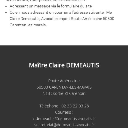
Adressant un message via le formulaire du site
Ou en nous adressant un courrier à l’adresse suivante : Me
Claire Demeautis, Avocat exerçant Route Américaine 50500
Carentan-les-marais.
Maître Claire DEMEAUTIS
Route Américaine
50500 CARENTAN-LES-MARAIS
N13 : sortie ZI Carentan
Téléphone : 02 33 22 03 28
Courriels :
c.demeautis@demeautis-avocats.fr
secretariat@demeautis-avocats.fr